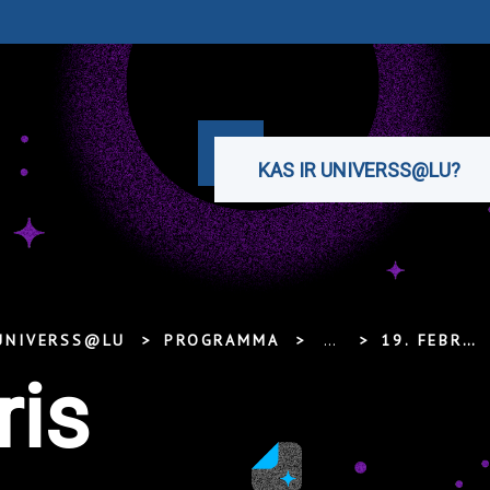
KAS IR UNIVERSS@LU?
 UNIVERSS@LU
PROGRAMMA
...
19. FEBRUĀRIS
ris