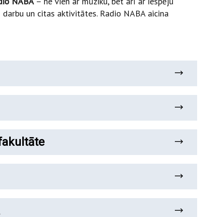
dio NABA
– ne vien ar mūziku, bet arī ar iespēju
J darbu un citas aktivitātes. Radio NABA aicina
fakultāte
a