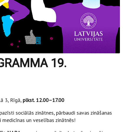
OGRAMMA
19.
lā 3, Rīgā,
plkst. 12.00–17.00
epazīsti sociālās zinātnes, pārbaudi savas zināšanas
i medicīnas un veselības zinātnēs!