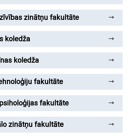
zīvības zinātņu fakultāte
as koledža
īnas koledža
ehnoloģiju fakultāte
 psiholoģijas fakultāte
lo zinātņu fakultāte