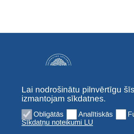
Lai nodrošinātu pilnvērtīgu šī
izmantojam sīkdatnes.
Obligātās
Analītiskās
F
Sīkdatņu noteikumi LU
© 2026 Latvijas Universitāte. Visas tiesības aizsargātas