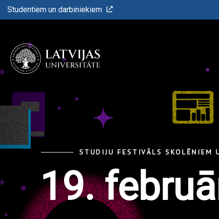
Studentiem un darbiniekiem
STUDIJU FESTIVĀLS SKOLĒNIEM
19. februā