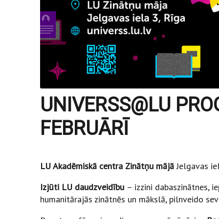
UNIVERSS@LU PR
FEBRUĀRĪ
LU Akadēmiskā centra Zinātņu mājā
Jelgavas ie
Izjūti LU daudzveidību
– izzini dabaszinātnes, i
humanitārajās zinātnēs un mākslā, pilnveido sev